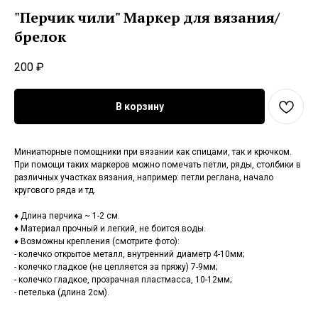
"Перчик чили" Маркер для вязания/
брелок
200
₽
В корзину
Миниатюрные помощники при вязании как спицами, так и крючком.
При помощи таких маркеров можно помечать петли, ряды, столбики в
различных участках вязания, например: петли реглана, начало
кругового ряда и тд.
♦ Длина перчика ~ 1-2 см.
♦ Материал прочный и легкий, не боится воды.
♦ Возможны крепления (смотрите фото):
- колечко открытое металл, внутренний диаметр 4-10мм;
- колечко гладкое (не цепляется за пряжу) 7-9мм;
- колечко гладкое, прозрачная пластмасса, 10-12мм;
- петелька (длина 2см).