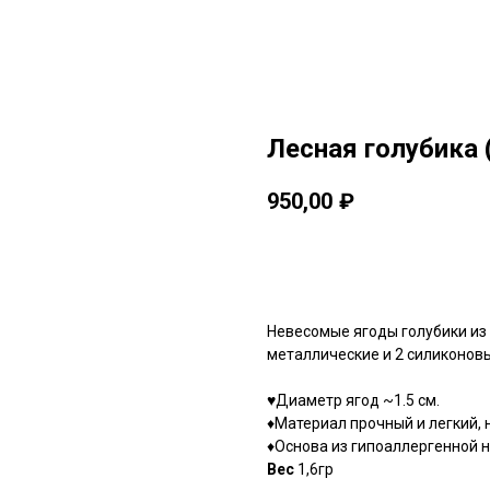
Лесная голубика 
950,00
₽
В корзину
Невесомые ягоды голубики из 
металлические и 2 силиконовы
♥Диаметр ягод ~1.5 см.
♦Материал прочный и легкий, 
♦Основа из гипоаллергенной 
Вес
1,6гр