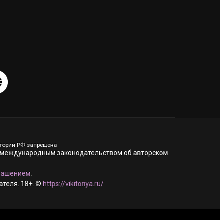
итории РФ запрещена
 и международным законодательством об авторском
лашением
.
теля. 18+. ©
https://vikitoriya.ru/